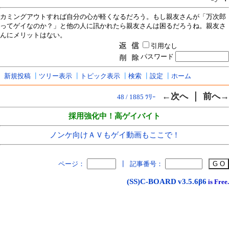
カミングアウトすれば自分の心が軽くなるだろう。もし親友さんが「万次郎
ってゲイなのか？」と他の人に訊かれたら親友さんは困るだろうね。親友さ
んにメリットはない。
引用なし
パスワード
新規投稿
┃
ツリー表示
┃
トピック表示
┃
検索
┃
設定
┃
ホーム
｜
←次へ
前へ→
48 / 1885 ﾂﾘｰ
採用強化中！高ゲイバイト
ノンケ向けＡＶもゲイ動画もここで！
ページ：
┃
記事番号：
(SS)C-BOARD
v3.5.6β6
is Free.