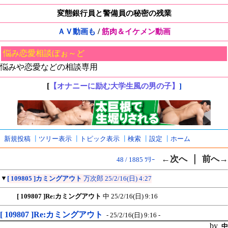
変態銀行員と警備員の秘密の残業
/
ＡＶ動画も
筋肉＆イケメン動画
悩み恋愛相談ぼぉ～ど
悩みや恋愛などの相談専用
[
【オナニーに励む大学生風の男の子】
]
新規投稿
┃
ツリー表示
┃
トピック表示
┃
検索
┃
設定
┃
ホーム
｜
←次へ
前へ→
48 / 1885 ﾂﾘｰ
▼
[ 109805 ]カミングアウト
万次郎
25/2/16(日) 4:27
[ 109807 ]Re:カミングアウト
中
25/2/16(日) 9:16
[ 109807 ]Re:カミングアウト
- 25/2/16(日) 9:16 -
by
中