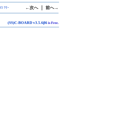
｜
←次へ
前へ→
885 ﾂﾘｰ
(SS)C-BOARD
v3.5.6β6
is Free.