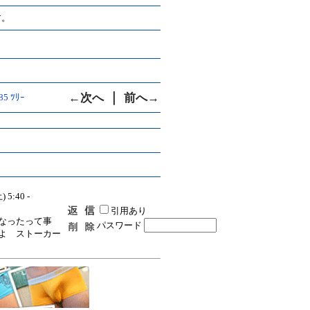
す。
｜
←次へ
前へ→
885 ﾂﾘｰ
) 5:40 -
引用あり
なったって事
パスワード
よ ストーカー