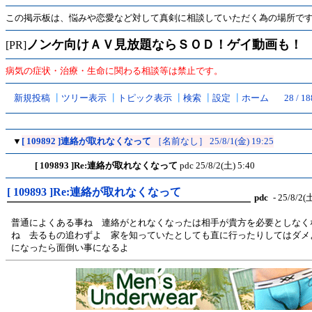
この掲示板は、悩みや恋愛など対して真剣に相談していただく為の場所で
ノンケ向けＡＶ見放題ならＳＯＤ！ゲイ動画も！
[PR]
病気の症状・治療・生命に関わる相談等は禁止です。
新規投稿
┃
ツリー表示
┃
トピック表示
┃
検索
┃
設定
┃
ホーム
28 / 1
▼
[ 109892 ]連絡が取れなくなって
［名前なし］
25/8/1(金) 19:25
[ 109893 ]Re:連絡が取れなくなって
pdc
25/8/2(土) 5:40
[ 109893 ]Re:連絡が取れなくなって
pdc
- 25/8/2(土
普通によくある事ね 連絡がとれなくなったは相手が貴方を必要としなく
ね 去るもの追わずよ 家を知っていたとしても直に行ったりしてはダメ
になったら面倒い事になるよ