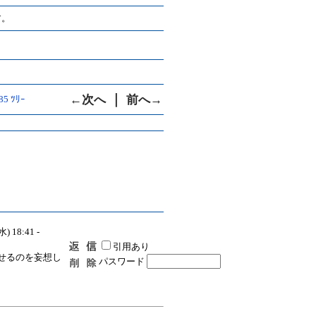
す。
｜
←次へ
前へ→
885 ﾂﾘｰ
水) 18:41 -
引用あり
せるのを妄想し
パスワード