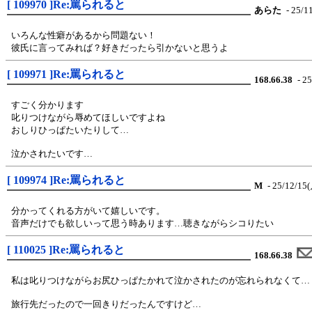
[ 109970 ]Re:罵られると
あらた
- 25/1
いろんな性癖があるから問題ない！
彼氏に言ってみれば？好きだったら引かないと思うよ
[ 109971 ]Re:罵られると
168.66.38
- 25
すごく分かります
叱りつけながら辱めてほしいですよね
おしりひっぱたいたりして…
泣かされたいです…
[ 109974 ]Re:罵られると
М
- 25/12/15(
分かってくれる方がいて嬉しいです。
音声だけでも欲しいって思う時あります…聴きながらシコりたい
[ 110025 ]Re:罵られると
168.66.38
私は叱りつけながらお尻ひっぱたかれて泣かされたのが忘れられなくて…
旅行先だったので一回きりだったんですけど…