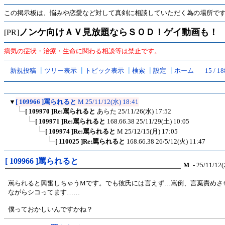
この掲示板は、悩みや恋愛など対して真剣に相談していただく為の場所で
ノンケ向けＡＶ見放題ならＳＯＤ！ゲイ動画も！
[PR]
病気の症状・治療・生命に関わる相談等は禁止です。
新規投稿
┃
ツリー表示
┃
トピック表示
┃
検索
┃
設定
┃
ホーム
15 / 1
▼
[ 109966 ]罵られると
М
25/11/12(水) 18:41
[ 109970 ]Re:罵られると
あらた
25/11/26(水) 17:52
[ 109971 ]Re:罵られると
168.66.38
25/11/29(土) 10:05
[ 109974 ]Re:罵られると
М
25/12/15(月) 17:05
[ 110025 ]Re:罵られると
168.66.38
26/5/12(火) 11:47
[ 109966 ]罵られると
М
- 25/11/12(
罵られると興奮しちゃうМです。でも彼氏には言えず…罵倒、言葉責めさ
ながらシコってます……
僕っておかしいんですかね？