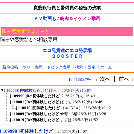
変態銀行員と警備員の秘密の残業
/
ＡＶ動画も
筋肉＆イケメン動画
悩み恋愛相談ぼぉ～ど
悩みや恋愛などの相談専用
エロ兄貴達のエロ発展場
ＢＯＯＳＴＥＲ
新規投稿
┃
ツリー表示
┃
トピック表示
┃
検索
┃
設定
┃
ホーム
｜
←次へ
前へ→
17 / 1885 ﾂﾘｰ
▼
[ 109998 ]初体験したけど
ぱっち
26/2/17(火) 15:07
[ 109999 ]Re:初体験したけど
？
26/2/17(火) 16:49
[ 110001 ]Re:初体験したけど
ぱっち
26/2/17(火) 18:46
[ 110010 ]初体験したけど
（＝´３´＝）
26/3/28(土) 9:12
[ 110009 ]Re:初体験したけど
傘寿＋3爺
26/3/16(月) 8:28
[ 110019 ]Re:初体験したけど
まずは
26/5/3(日) 1:52
[ 109998 ]初体験したけど
- 26/2/17(火) 15:07 -