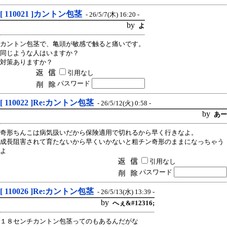
[ 110021 ]カントン包茎
- 26/5/7(木) 16:20 -
by
よ
カントン包茎で、亀頭が敏感で触ると痛いです。
同じような人はいますか？
対策ありますか？
引用なし
パスワード
[ 110022 ]Re:カントン包茎
- 26/5/12(火) 0:58 -
by
あー
奇形ちんこは病気扱いだから保険適用で切れるから早く行きなよ。
成長阻害されて育たないから早くいかないと粗チン奇形のままになっちゃう
よ
引用なし
パスワード
[ 110026 ]Re:カントン包茎
- 26/5/13(水) 13:39 -
by
へぇ&#12316;
１８センチカントン包茎ってのもあるんだがな