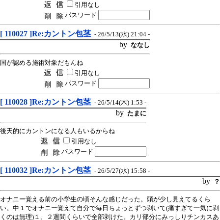
引用なし
パスワード
[ 110027 ]Re:カントン包茎
- 26/5/13(水) 21:04 -
by
ななし
国が認める施術対象だもんね
引用なし
パスワード
[ 110028 ]Re:カントン包茎
- 26/5/14(木) 1:53 -
by
たまに
後天的にカントンになる人もいるからね
引用なし
パスワード
[ 110032 ]Re:カントン包茎
- 26/5/27(水) 15:58 -
by
？
オナニー覚える前の小学生の頃そんな感じだった。頭が少し見えてるくら
い。中１でオナニー覚えて自分で毎日ちょっとずつ剥いて(痛すぎて一気に剥
くのは無理)１、２週間くらいで全部剥けた。カリ部分にみっしりチンカスあ