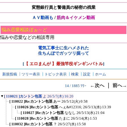
変態銀行員と警備員の秘密の残業
/
ＡＶ動画も
筋肉＆イケメン動画
悩み恋愛相談ぼぉ～ど
悩みや恋愛などの相談専用
電気工事士に生ハメされた
生ちんぽでガッツリ掘って
[
【 エロまんが 】最強竿役ギンギンバトル
]
新規投稿
┃
ツリー表示
┃
トピック表示
┃
検索
┃
設定
┃
ホーム
｜
←次へ
前へ→
14 / 1885 ﾂﾘｰ
▼
[ 110021 ]カントン包茎
よ
26/5/7(木) 16:20
[ 110022 ]Re:カントン包茎
あー
26/5/12(火) 0:58
[ 110026 ]Re:カントン包茎
へぇ&#12316;
26/5/13(水) 13:39
[ 110027 ]Re:カントン包茎
ななし
26/5/13(水) 21:04
[ 110028 ]Re:カントン包茎
たまに
26/5/14(木) 1:53
[ 110032 ]Re:カントン包茎
？
26/5/27(水) 15:58