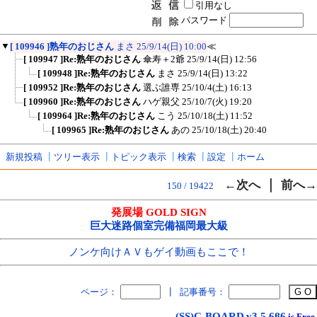
引用なし
パスワード
▼
[ 109946 ]熟年のおじさん
まさ
25/9/14(日) 10:00
≪
[ 109947 ]Re:熟年のおじさん
傘寿＋2爺
25/9/14(日) 12:56
[ 109948 ]Re:熟年のおじさん
まさ
25/9/14(日) 13:22
[ 109952 ]Re:熟年のおじさん
選ぶ誰専
25/10/4(土) 16:13
[ 109960 ]Re:熟年のおじさん
ハゲ親父
25/10/7(火) 19:20
[ 109964 ]Re:熟年のおじさん
こう
25/10/18(土) 11:52
[ 109965 ]Re:熟年のおじさん
あの
25/10/18(土) 20:40
新規投稿
┃
ツリー表示
┃
トピック表示
┃
検索
┃
設定
┃
ホーム
｜
←次へ
前へ→
150 / 19422
発展場 GOLD SIGN
巨大迷路個室完備福岡最大級
ノンケ向けＡＶもゲイ動画もここで！
ページ：
┃
記事番号：
(SS)C-BOARD
v3.5.6β6
is Free.