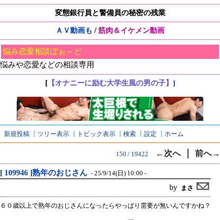
変態銀行員と警備員の秘密の残業
/
ＡＶ動画も
筋肉＆イケメン動画
悩み恋愛相談ぼぉ～ど
悩みや恋愛などの相談専用
[
【オナニーに励む大学生風の男の子】
]
新規投稿
┃
ツリー表示
┃
トピック表示
┃
検索
┃
設定
┃
ホーム
｜
←次へ
前へ→
150 / 19422
[ 109946 ]熟年のおじさん
- 25/9/14(日) 10:00 -
by
まさ
６０歳以上で熟年のおじさんになったらやっぱり需要が無いんですかね？