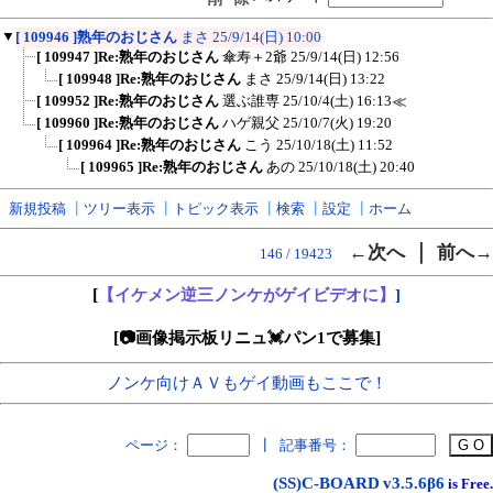
▼
[ 109946 ]熟年のおじさん
まさ
25/9/14(日) 10:00
[ 109947 ]Re:熟年のおじさん
傘寿＋2爺
25/9/14(日) 12:56
[ 109948 ]Re:熟年のおじさん
まさ
25/9/14(日) 13:22
[ 109952 ]Re:熟年のおじさん
選ぶ誰専
25/10/4(土) 16:13
≪
[ 109960 ]Re:熟年のおじさん
ハゲ親父
25/10/7(火) 19:20
[ 109964 ]Re:熟年のおじさん
こう
25/10/18(土) 11:52
[ 109965 ]Re:熟年のおじさん
あの
25/10/18(土) 20:40
新規投稿
┃
ツリー表示
┃
トピック表示
┃
検索
┃
設定
┃
ホーム
｜
←次へ
前へ→
146 / 19423
[
【イケメン逆三ノンケがゲイビデオに】
]
[
]
📷画像掲示板リニュ💓パン1で募集
ノンケ向けＡＶもゲイ動画もここで！
ページ：
┃
記事番号：
(SS)C-BOARD
v3.5.6β6
is Free.