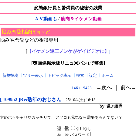
変態銀行員と警備員の秘密の残業
/
ＡＶ動画も
筋肉＆イケメン動画
悩み恋愛相談ぼぉ～ど
悩みや恋愛などの相談専用
[
【イケメン逆三ノンケがゲイビデオに】
]
[
]
📷画像掲示板リニュ💓パン1で募集
新規投稿
┃
ツリー表示
┃
トピック表示
┃
検索
┃
設定
┃
ホーム
｜
←次へ
前へ→
146 / 19423
[ 109952 ]Re:熟年のおじさん
- 25/10/4(土) 16:13 -
by
選ぶ誰専
太めポッチャリやガッチリで、アソコも元気なら需要あるんでない？
引用なし
パスワード