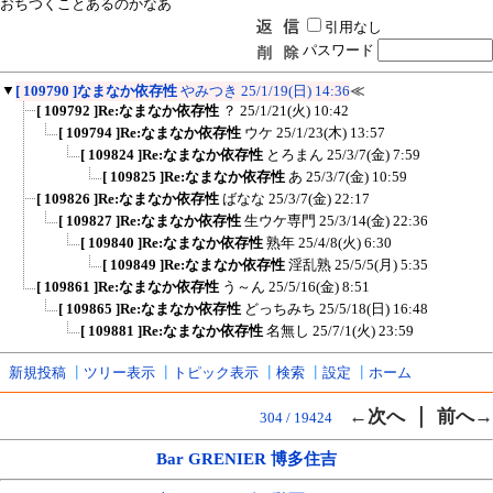
おちつくことあるのかなあ
引用なし
パスワード
▼
[ 109790 ]なまなか依存性
やみつき
25/1/19(日) 14:36
≪
[ 109792 ]Re:なまなか依存性
？
25/1/21(火) 10:42
[ 109794 ]Re:なまなか依存性
ウケ
25/1/23(木) 13:57
[ 109824 ]Re:なまなか依存性
とろまん
25/3/7(金) 7:59
[ 109825 ]Re:なまなか依存性
あ
25/3/7(金) 10:59
[ 109826 ]Re:なまなか依存性
ばなな
25/3/7(金) 22:17
[ 109827 ]Re:なまなか依存性
生ウケ専門
25/3/14(金) 22:36
[ 109840 ]Re:なまなか依存性
熟年
25/4/8(火) 6:30
[ 109849 ]Re:なまなか依存性
淫乱熟
25/5/5(月) 5:35
[ 109861 ]Re:なまなか依存性
う～ん
25/5/16(金) 8:51
[ 109865 ]Re:なまなか依存性
どっちみち
25/5/18(日) 16:48
[ 109881 ]Re:なまなか依存性
名無し
25/7/1(火) 23:59
新規投稿
┃
ツリー表示
┃
トピック表示
┃
検索
┃
設定
┃
ホーム
｜
←次へ
前へ→
304 / 19424
Bar GRENIER 博多住吉