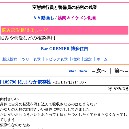
変態銀行員と警備員の秘密の残業
/
ＡＶ動画も
筋肉＆イケメン動画
悩み恋愛相談ぼぉ～ど
悩みや恋愛などの相談専用
Bar GRENIER 博多住吉
新規投稿
┃
ツリー表示
┃
トピック表示
┃
検索
┃
設定
┃
ホーム
｜
←次へ
前へ→
304 / 19424
[ 109790 ]なまなか依存性
- 25/1/19(日) 14:36 -
by
やみつき
肉付きいい
身体に自分の精液を流し込んで吸収させるのはたまらない
かなりの人数の肉付きいい身体に中だししてきました
たいがいおちつきたいとおもっても日がたつとしたくてたまらなくなってし
てしまう
依存性なのかなあ