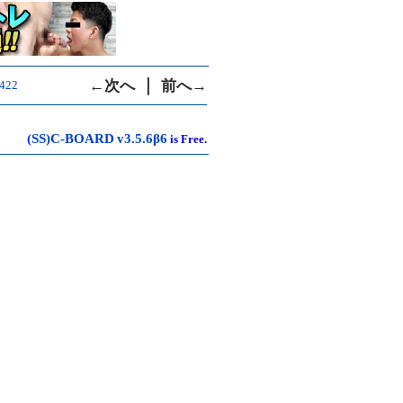
｜
←次へ
前へ→
9422
(SS)C-BOARD
v3.5.6β6
is Free.