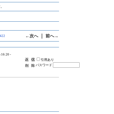
す。
｜
←次へ
前へ→
9422
 16:20 -
引用あり
パスワード