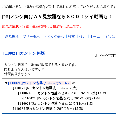
この掲示板は、悩みや恋愛など対して真剣に相談していただく為の場所で
ノンケ向けＡＶ見放題ならＳＯＤ！ゲイ動画も！
[PR]
病気の症状・治療・生命に関わる相談等は禁止です。
新規投稿
┃
ツリー表示
┃
トピック表示
┃
検索
┃
設定
┃
ホーム
84 / 1
[ 110021 ]カントン包茎
よ
- 26/5/7(木)
カントン包茎で、亀頭が敏感で触ると痛いです。
同じような人はいますか？
対策ありますか？
▼
[ 110021 ]カントン包茎
よ
26/5/7(木) 16:20
≪
[ 110022 ]Re:カントン包茎
あー
26/5/12(火) 0:58
[ 110026 ]Re:カントン包茎
へぇ&#12316;
26/5/13(水) 13:39
[ 110027 ]Re:カントン包茎
ななし
26/5/13(水) 21:04
[ 110028 ]Re:カントン包茎
たまに
26/5/14(木) 1:53
[ 110032 ]Re:カントン包茎
？
26/5/27(水) 15:58