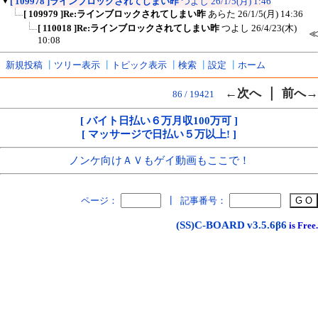
▼
[ 109978 ]ラインブロックされてしまい昨
つよし
26/1/5(月) 1:46
[ 109979 ]Re:ラインブロックされてしまい昨
あらた
26/1/5(月) 14:36
[ 110018 ]Re:ラインブロックされてしまい昨
つよし
26/4/23(木)
≪
10:08
新規投稿
┃
ツリー表示
┃
トピック表示
┃
検索
┃
設定
┃
ホーム
｜
←次へ
前へ→
86 / 19421
[ バイト日払い６万月収100万可 ]
[ マッサージで日払い５万以上! ]
ノンケ向けＡＶもゲイ動画もここで！
ページ：
┃
記事番号：
(SS)C-BOARD
v3.5.6β6
is Free.