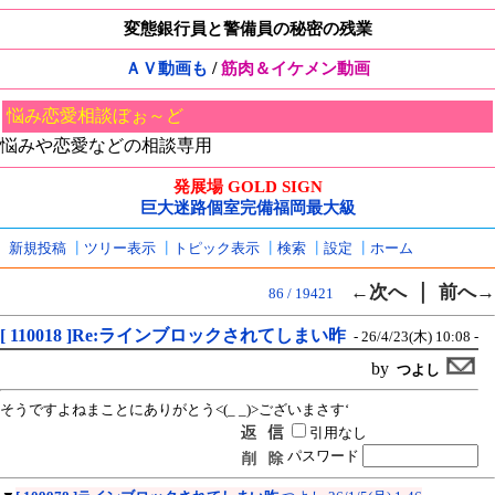
変態銀行員と警備員の秘密の残業
/
ＡＶ動画も
筋肉＆イケメン動画
悩み恋愛相談ぼぉ～ど
悩みや恋愛などの相談専用
発展場 GOLD SIGN
巨大迷路個室完備福岡最大級
新規投稿
┃
ツリー表示
┃
トピック表示
┃
検索
┃
設定
┃
ホーム
｜
←次へ
前へ→
86 / 19421
[ 110018 ]Re:ラインブロックされてしまい昨
- 26/4/23(木) 10:08 -
by
つよし
そうですよねまことにありがとう<(_ _)>ございまさす‘
引用なし
パスワード