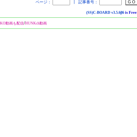
ページ：
┃
記事番号：
is Free
(SS)C-BOARD
v3.5.6β6
/
KO動画も配信
HUNKch動画