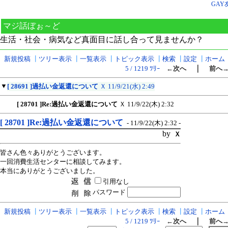
GAY
マジ話ぼぉ～ど
生活・社会・病気など真面目に話し合って見ませんか？
新規投稿
┃
ツリー表示
┃
一覧表示
┃
トピック表示
┃
検索
┃
設定
┃
ホーム
｜
5 / 1219 ﾂﾘｰ
←次へ
前へ
▼
[ 28691 ]過払い金返還について
Ｘ
11/9/21(水) 2:49
[ 28701 ]Re:過払い金返還について
Ｘ
11/9/22(木) 2:32
[ 28701 ]Re:過払い金返還について
- 11/9/22(木) 2:32 -
by
Ｘ
皆さん色々ありがとうございます。
一回消費生活センターに相談してみます。
本当にありがとうございました。
引用なし
パスワード
新規投稿
┃
ツリー表示
┃
一覧表示
┃
トピック表示
┃
検索
┃
設定
┃
ホーム
｜
5 / 1219 ﾂﾘｰ
←次へ
前へ