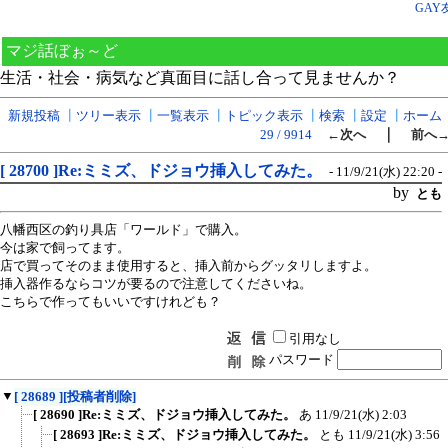
GAY
マジ話ぼぉ～ど
生活・社会・病気など真面目に話し合って見ませんか？
新規投稿
┃
ツリー表示
┃
一覧表示
┃
トピック表示
┃
検索
┃
設定
┃
ホーム
｜
29 / 9914
←次へ
前へ
[ 28700 ]Re:ミミズ、ドジョウ挿入してみた。
- 11/9/21(水) 22:20 -
by
とも
八幡西区の釣り具店「ワールド」で購入。
今は家で飼ってます。
店で買ってそのまま使用すると、挿入前からグッタリしますよ。
挿入器作るならコツが要るので注意してくださいね。
こちらで作ってもいいですけれども？
引用なし
パスワード
▼
[ 28689 ][投稿者削除]
[ 28690 ]Re:ミミズ、ドジョウ挿入してみた。
あ
11/9/21(水) 2:03
[ 28693 ]Re:ミミズ、ドジョウ挿入してみた。
とも
11/9/21(水) 3:56