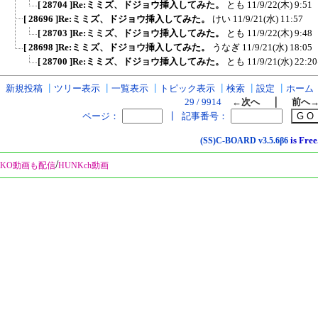
[ 28704 ]Re:ミミズ、ドジョウ挿入してみた。
とも
11/9/22(木) 9:51
[ 28696 ]Re:ミミズ、ドジョウ挿入してみた。
けい
11/9/21(水) 11:57
[ 28703 ]Re:ミミズ、ドジョウ挿入してみた。
とも
11/9/22(木) 9:48
[ 28698 ]Re:ミミズ、ドジョウ挿入してみた。
うなぎ
11/9/21(水) 18:05
[ 28700 ]Re:ミミズ、ドジョウ挿入してみた。
とも
11/9/21(水) 22:20
新規投稿
┃
ツリー表示
┃
一覧表示
┃
トピック表示
┃
検索
┃
設定
┃
ホーム
｜
29 / 9914
←次へ
前へ
ページ：
┃
記事番号：
is Free
(SS)C-BOARD
v3.5.6β6
/
KO動画も配信
HUNKch動画