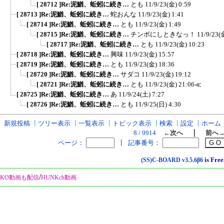
[ 28712 ]Re:泥鰌、蚯蚓に続き…
とも
11/9/23(金) 0:59
[ 28713 ]Re:泥鰌、蚯蚓に続き…
蛇おんな
11/9/23(金) 1:41
[ 28714 ]Re:泥鰌、蚯蚓に続き…
とも
11/9/23(金) 1:49
[ 28715 ]Re:泥鰌、蚯蚓に続き…
チンポにしときなっ！
11/9/23(
[ 28717 ]Re:泥鰌、蚯蚓に続き…
とも
11/9/23(金) 10:23
[ 28718 ]Re:泥鰌、蚯蚓に続き…
興味
11/9/23(金) 15:57
[ 28719 ]Re:泥鰌、蚯蚓に続き…
とも
11/9/23(金) 18:36
[ 28720 ]Re:泥鰌、蚯蚓に続き…
サダコ
11/9/23(金) 19:12
[ 28721 ]Re:泥鰌、蚯蚓に続き…
とも
11/9/23(金) 21:06
≪
[ 28725 ]Re:泥鰌、蚯蚓に続き…
あ
11/9/24(土) 7:27
[ 28726 ]Re:泥鰌、蚯蚓に続き…
とも
11/9/25(日) 4:30
新規投稿
┃
ツリー表示
┃
一覧表示
┃
トピック表示
┃
検索
┃
設定
┃
ホーム
｜
8 / 9914
←次へ
前へ
ページ：
┃
記事番号：
is Free
(SS)C-BOARD
v3.5.6β6
/
KO動画も配信
HUNKch動画