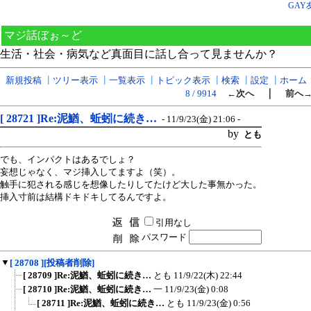
GAY
マジ話ぼぉ～ど
生活・社会・病気など真面目に話し合って見ませんか？
新規投稿
┃
ツリー表示
┃
一覧表示
┃
トピック表示
┃
検索
┃
設定
┃
ホーム
｜
8 / 9914
←次へ
前へ
[ 28721 ]Re:泥鰌、蚯蚓に続き…
- 11/9/23(金) 21:06 -
by
とも
でも、インパクトはあるでしょ？
妄想じゃなく、マジ挿入してますよ（笑）。
触手に犯される感じを想像したりしてたけど大した事無かった。
挿入寸前は結構ドキドキしてるんですよ。
引用なし
パスワード
▼
[ 28708 ][投稿者削除]
[ 28709 ]Re:泥鰌、蚯蚓に続き…
とも
11/9/22(木) 22:44
[ 28710 ]Re:泥鰌、蚯蚓に続き…
一
11/9/23(金) 0:08
[ 28711 ]Re:泥鰌、蚯蚓に続き…
とも
11/9/23(金) 0:56