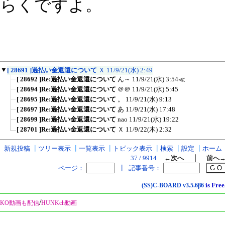
らくですよ。
▼
[ 28691 ]過払い金返還について
Ｘ
11/9/21(水) 2:49
[ 28692 ]Re:過払い金返還について
ん～
11/9/21(水) 3:54
≪
[ 28694 ]Re:過払い金返還について
＠＠
11/9/21(水) 5:45
[ 28695 ]Re:過払い金返還について
。
11/9/21(水) 9:13
[ 28697 ]Re:過払い金返還について
あ
11/9/21(水) 17:48
[ 28699 ]Re:過払い金返還について
nao
11/9/21(水) 19:22
[ 28701 ]Re:過払い金返還について
Ｘ
11/9/22(木) 2:32
新規投稿
┃
ツリー表示
┃
一覧表示
┃
トピック表示
┃
検索
┃
設定
┃
ホーム
｜
37 / 9914
←次へ
前へ
ページ：
┃
記事番号：
is Free
(SS)C-BOARD
v3.5.6β6
/
KO動画も配信
HUNKch動画