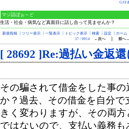
GAY
マジ話ぼぉ～ど
生活・社会・病気など真面目に話し合って見ませんか？
新規投稿
┃
ツリー表示
┃
一覧表示
┃
トピック表示
┃
検索
┃
設定
┃
ホーム
｜
37 / 9914
←次へ
前へ
[ 28692 ]Re:過払い金
その騙されて借金をした事の
か？過去、その借金を自分で
きく変わりますが、その両方
ではないので、支払い義務も