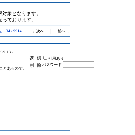
限対象となります。
なっております。
34 / 9914
｜
ム
←次へ
前へ→
) 9:13 -
引用あり
パスワード
ことあるので、