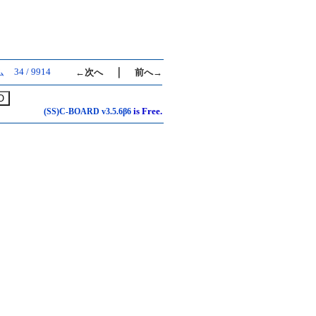
34 / 9914
｜
ム
←次へ
前へ→
is Free.
(SS)C-BOARD
v3.5.6β6