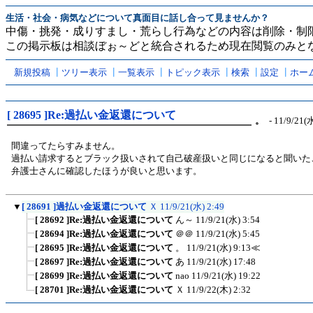
生活・社会・病気などについて真面目に話し合って見ませんか？
中傷・挑発・成りすまし・荒らし行為などの内容は削除・制
この掲示板は相談ぼぉ～どと統合されるため現在閲覧のみと
新規投稿
┃
ツリー表示
┃
一覧表示
┃
トピック表示
┃
検索
┃
設定
┃
ホー
[ 28695 ]Re:過払い金返還について
。
- 11/9/21(水
間違ってたらすみません。
過払い請求するとブラック扱いされて自己破産扱いと同じになると聞いた
弁護士さんに確認したほうが良いと思います。
▼
[ 28691 ]過払い金返還について
Ｘ
11/9/21(水) 2:49
[ 28692 ]Re:過払い金返還について
ん～
11/9/21(水) 3:54
[ 28694 ]Re:過払い金返還について
＠＠
11/9/21(水) 5:45
[ 28695 ]Re:過払い金返還について
。
11/9/21(水) 9:13
≪
[ 28697 ]Re:過払い金返還について
あ
11/9/21(水) 17:48
[ 28699 ]Re:過払い金返還について
nao
11/9/21(水) 19:22
[ 28701 ]Re:過払い金返還について
Ｘ
11/9/22(木) 2:32